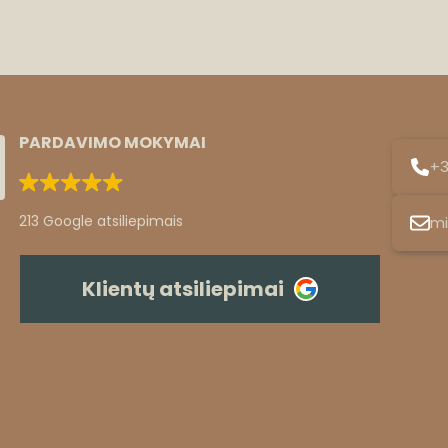
PARDAVIMO MOKYMAI
+3
213 Google atsiliepimais
mi
Klientų atsiliepimai