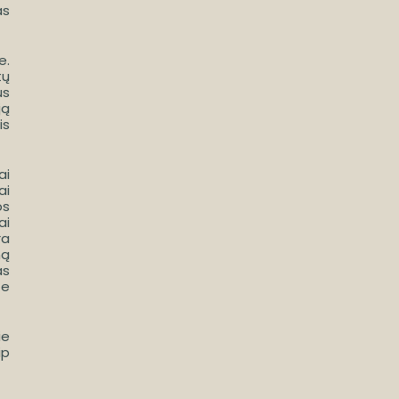
as
e.
tų
us
ją
is
ai
ai
os
ai
ra
mą
as
te
ie
ip