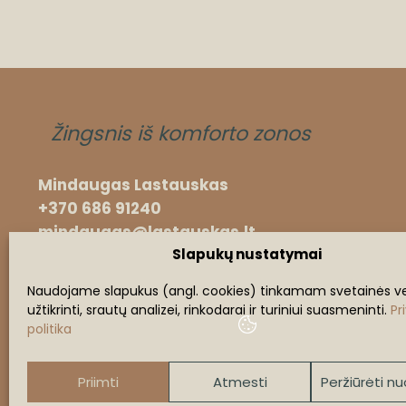
Žingsnis iš komforto zonos
Mindaugas Lastauskas
+370 686 91240
mindaugas@lastauskas.lt
Slapukų nustatymai
Naudojame slapukus (angl. cookies) tinkamam svetainės ve
užtikrinti, srautų analizei, rinkodarai ir turiniui suasmeninti.
Pr
politika
2026 lastauskas.lt
VISOS TEISĖS SAUGOMOS.
Priimti
Atmesti
Peržiūrėti n