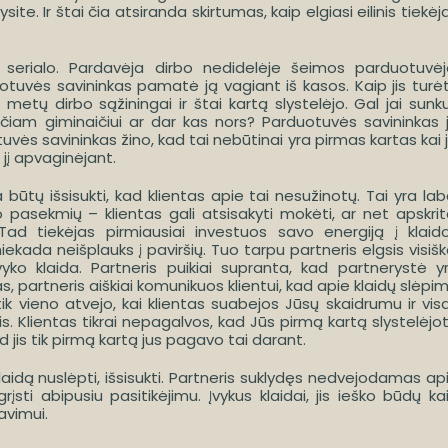
ite. Ir štai čia atsiranda skirtumas, kaip elgiasi eilinis tiekėj
no serialo. Pardavėja dirbo nedidelėje šeimos parduotuvėj
otuvės savininkas pamatė ją vagiant iš kasos. Kaip jis turė
 metų dirbo sąžiningai ir štai kartą slystelėjo. Gal jai sunk
nčiam giminaičiui ar dar kas nors? Parduotuvės savininkas 
vės savininkas žino, kad tai nebūtinai yra pirmas kartas kai j
 jį apvaginėjant.
 būtų išsisukti, kad klientas apie tai nesužinotų. Tai yra lab
jo pasekmių – klientas gali atsisakyti mokėti, ar net apskrit
Tad tiekėjas pirmiausiai investuos savo energiją į klaid
iekada neišplauks į paviršių. Tuo tarpu partneris elgsis visišk
vyko klaida. Partneris puikiai supranta, kad partnerystė y
, partneris aiškiai komunikuos klientui, kad apie klaidų slėpi
ik vieno atvejo, kai klientas suabejos Jūsų skaidrumu ir vis
. Klientas tikrai nepagalvos, kad Jūs pirmą kartą slystelėjo
 jis tik pirmą kartą jus pagavo tai darant.
klaidą nuslėpti, išsisukti. Partneris suklydęs nedvejodamas ap
rįsti abipusiu pasitikėjimu. Įvykus klaidai, jis ieško būdų ka
avimui.