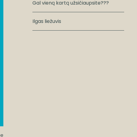
Gal vieną kartą užsičiaupsite???
Ilgas liežuvis
te