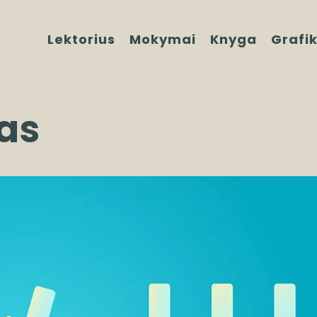
Lektorius
Mokymai
Knyga
Grafi
das