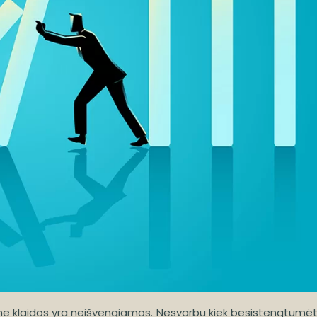
nime klaidos yra neišvengiamos. Nesvarbu kiek besistengtumė