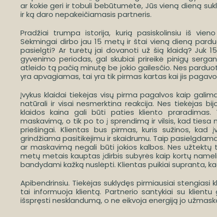
ar kokie geri ir tobuli bebūtumėte, Jūs vieną dieną suklys
ir ką daro nepakeičiamasis partneris.
Pradžiai trumpa istorija, kurią pasiskolinsiu iš vie
Sėkmingai dirbo jau 15 metų ir štai vieną dieną pardu
pasielgti? Ar turėtų jai dovanoti už šią klaidą? Juk 15
gyvenimo periodas, gal skubiai prireikė pinigų serga
atleido tą pačią minutę be jokio gailesčio. Nes parduotu
yra apvagiamas, tai yra tik pirmas kartas kai jis pagavo
Įvykus klaidai tiekėjas visų pirma pagalvos kaip galima
natūrali ir visai nesmerktina reakcija. Nes tiekėjas bi
klaidos kaina gali būti paties kliento praradimas. 
maskavimą, o tik po to į sprendimą ir vilsis, kad tiesa n
priešingai. Klientas bus pirmas, kuris sužinos, kad į
grindžiama pasitikėjimu ir skaidrumu. Taip pasielgdamas
ar maskavimą negali būti jokios kalbos. Nes užtektų t
metų metais kauptas įdirbis subyrės kaip kortų namelis
bandydami kažką nuslėpti. Klientas puikiai supranta, kad
Apibendrinsiu. Tiekėjas suklydęs pirmiausiai stengiasi 
tai informuoja klientą. Partnerio santykiai su klientu g
išspręsti nesklandumą, o ne eikvoja energiją jo užmask