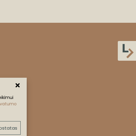
ikimui
ivatumo
uostatas