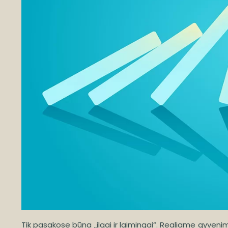
Tik pasakose būna „ilgai ir laimingai“. Realiame gyve