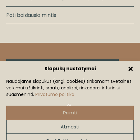
Pati baisiausia mintis
Slapukų nustatymai
Klientų atsiliepimai
+3
Naudojame slapukus (angl. cookies) tinkamam svetainės
Žingsnis iš komforto zonos
veikimui užtikrinti, srautų analizei, rinkodarai ir turiniui
mi
suasmeninti.
Privatumo politika
Mindaugas Lastauskas
+370 686 91240
Priimti
mindaugas@lastauskas.lt
Atmesti
2026 lastauskas.lt
VISOS TEISĖS SAUGOMOS.