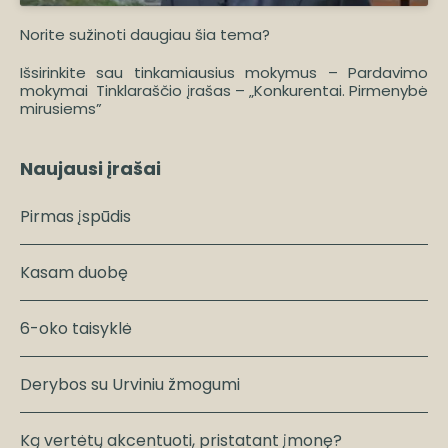
Norite sužinoti daugiau šia tema?
Išsirinkite sau tinkamiausius mokymus –
Pardavimo
mokymai
Tinklaraščio įrašas –
„Konkurentai. Pirmenybė
mirusiems”
Naujausi įrašai
Pirmas įspūdis
Kasam duobę
6-oko taisyklė
Derybos su Urviniu žmogumi
Ką vertėtų akcentuoti, pristatant įmonę?