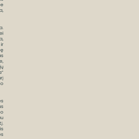
te
a,
a.
ei
a,
ir
nę
as
e,
jų
a“
rį
do
ės
us
no
au
į.
is
ės