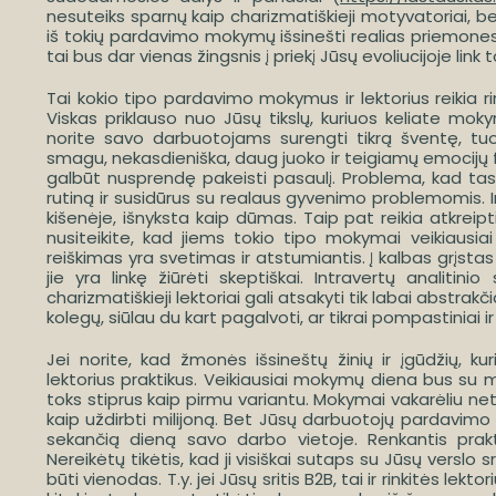
nesuteiks sparnų kaip charizmatiškieji motyvatoriai, bet
iš tokių pardavimo mokymų išsinešti realias priemones
tai bus dar vienas žingsnis į priekį Jūsų evoliucijoje lin
Tai kokio tipo pardavimo mokymus ir lektorius reikia 
Viskas priklauso nuo Jūsų tikslų, kuriuos keliate m
norite savo darbuotojams surengti tikrą šventę, tuome
smagu, nekasdieniška, daug juoko ir teigiamų emocijų 
galbūt nusprendę pakeisti pasaulį. Problema, kad tas
rutiną ir susidūrus su realaus gyvenimo problemomis. Ir 
kišenėje, išnyksta kaip dūmas. Taip pat reikia atkreipt
nusiteikite, kad jiems tokio tipo mokymai veikiausia
reiškimas yra svetimas ir atstumiantis. Į kalbas grįst
jie yra linkę žiūrėti skeptiškai. Intravertų analitin
charizmatiškieji lektoriai gali atsakyti tik labai abstra
kolegų, siūlau du kart pagalvoti, ar tikrai pompastiniai 
Jei norite, kad žmonės išsineštų žinių ir įgūdžių, 
lektorius praktikus. Veikiausiai mokymų diena bus su 
toks stiprus kaip pirmu variantu. Mokymai vakarėliu net
kaip uždirbti milijoną. Bet Jūsų darbuotojų pardavimo
sekančią dieną savo darbo vietoje. Renkantis praktin
Nereikėtų tikėtis, kad ji visiškai sutaps su Jūsų verslo s
būti vienodas. T.y. jei Jūsų sritis B2B, tai ir rinkitės le