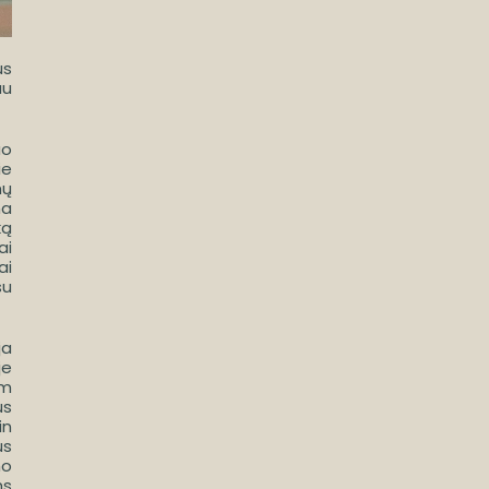
us
au
uo
ie
mų
na
ką
ai
ai
su
ja
je
am
us
in
us
mo
ms