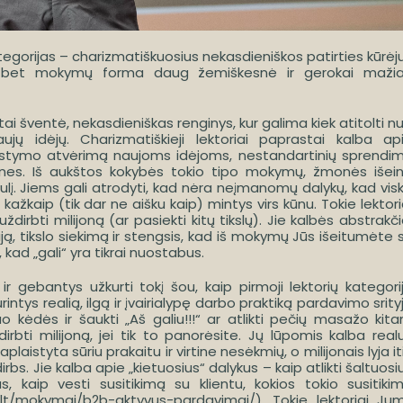
ategorijas – charizmatiškuosius nekasdieniškos patirties kūrėj
imu, bet mokymų forma daug žemiškesnė ir gerokai maži
ai šventė, nekasdieniškas renginys, kur galima kiek atitolti n
ujų idėjų. Charizmatiškieji lektoriai paprastai kalba ap
ąstymo atvėrimą naujoms idėjoms, nestandartinių sprendi
ones. Iš aukštos kokybės tokio tipo mokymų, žmonės išei
saulį. Jiems gali atrodyti, kad nėra neįmanomų dalykų, kad vis
 kažkaip (tik dar ne aišku kaip) mintys virs kūnu. Tokie lektori
ždirbti milijoną (ar pasiekti kitų tikslų). Jie kalbės abstrakči
 tikslo siekimą ir stengsis, kad iš mokymų Jūs išeitumėte 
 kad „gali“ yra tikrai nuostabus.
 ir gebantys užkurti tokį šou, kaip pirmoji lektorių kategori
intys realią, ilgą ir įvairialypę darbo praktiką pardavimo srity
o kėdės ir šaukti „Aš galiu!!!“ ar atlikti pečių masažo kit
rbti milijoną, jei tik to panorėsite. Jų lūpomis kalba real
aistyta sūriu prakaitu ir virtine nesėkmių, o milijonais lyja it
dirbs. Jie kalba apie „kietuosius“ dalykus – kaip atlikti šaltuosi
, kaip vesti susitikimą su klientu, kokios tokio susitiki
s.lt/mokymai/b2b-aktyvus-pardavimai/
). Tokie lektoriai Ju