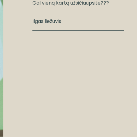
Gal vieną kartą užsičiaupsite???
Ilgas liežuvis