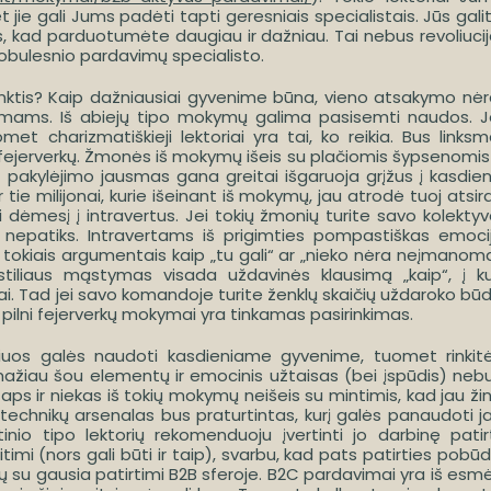
 jie gali Jums padėti tapti geresniais specialistais. Jūs gali
, kad parduotumėte daugiau ir dažniau. Tai nebus revoliucij
k tobulesnio pardavimų specialisto.
rinktis? Kaip dažniausiai gyvenime būna, vieno atsakymo nėr
okymams. Iš abiejų tipo mokymų galima pasisemti naudos. J
t charizmatiškieji lektoriai yra tai, ko reikia. Bus linksm
fejerverkų. Žmonės iš mokymų išeis su plačiomis šypsenomis 
 pakylėjimo jausmas gana greitai išgaruoja grįžus į kasdie
tie milijonai, kurie išeinant iš mokymų, jau atrodė tuoj atsir
i dėmesį į intravertus. Jei tokių žmonių turite savo kolektyv
i nepatiks. Intravertams iš prigimties pompastiškas emoci
as tokiais argumentais kaip „tu gali“ ar „nieko nėra neįmanom
io stiliaus mąstymas visada uždavinės klausimą „kaip“, į ku
kčiai. Tad jei savo komandoje turite ženklų skaičių uždaroko bū
ir pilni fejerverkų mokymai yra tinkamas pasirinkimas.
kuriuos galės naudoti kasdieniame gyvenime, tuomet rinkit
mažiau šou elementų ir emocinis užtaisas (bei įspūdis) neb
aps ir niekas iš tokių mokymų neišeis su mintimis, kad jau ži
 technikų arsenalas bus praturtintas, kurį galės panaudoti j
io tipo lektorių rekomenduoju įvertinti jo darbinę patirt
ritimi (nors gali būti ir taip), svarbu, kad pats patirties pobūd
ktorių su gausia patirtimi B2B sferoje. B2C pardavimai yra iš esm