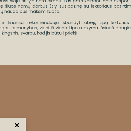
uris šioje srityje nėra dirbęs. Tas pats kalbant apie eksport
likę šiuos namų darbus (t.y. susipažinę su lektoriaus patirtim
ymų nauda bus maksimizuota.
 ir finansai rekomenduoju išbandyti abejų tipų lektorius 
ngos asmenybės, vieni iš vieno tipo mokymų išsineš daugia
 žingsnis, svarbu, kad jis būtų į priekį!