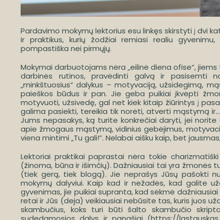
Pardavimo mokymų lektorius esu linkęs skirstyti į dvi k
ir praktikus, kurių žodžiai remiasi realiu gyven
pompastiška nei pirmųjų.
Mokymai darbuotojams nėra „eilinė diena ofise“, jiems t
darbinės rutinos, pravėdinti galvą ir pasisemti na
„minkštuosius“ dalykus – motyvaciją, užsidegimą, m
paieškos būdus ir pan. Jie geba puikiai įkvėpti žm
motyvuoti, užsivedę, gal net kiek kitaip žiūrintys į pa
galima pasiekti, tereikia tik norėti, atverti mąstymą ir…
Jums nepasakys, ką turite konkrečiai daryti, jei norite u
apie žmogaus mąstymą, vidinius gebėjimus, motyvaciją,
viena mintimi „Tu gali!”. Nelabai aišku kaip, bet jausmas,
Lektoriai praktikai paprastai nėra tokie charizmatiški
(žinoma, būna ir išimčių). Dažniausiai tai yra žmonės tur
(tiek gerą, tiek blogą). Jie neprašys Jūsų pašokti nu
mokymų dalyviui. Kaip kad ir nežadės, kad galite uždi
gyvenimas, jie puikiai supranta, kad sėkmė dažniausiai apl
retai ir Jūs (deja) veikiausiai nebūsite tas, kuris juos už
skambučius, koks turi būti šalto skambučio skriptas
sudedamosios dalys ir panašiai (
https://lastauska