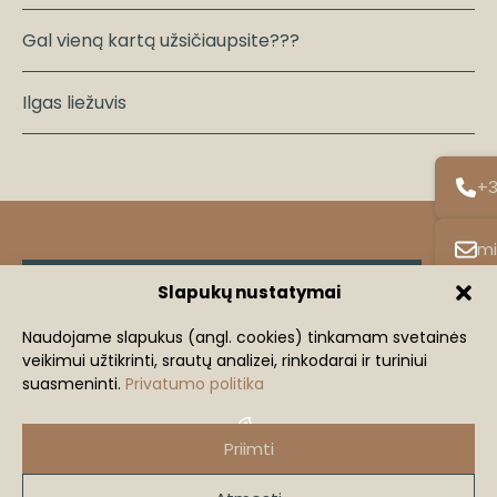
Gal vieną kartą užsičiaupsite???
Ilgas liežuvis
+3
mi
Slapukų nustatymai
Klientų atsiliepimai
Naudojame slapukus (angl. cookies) tinkamam svetainės
Žingsnis iš komforto zonos
veikimui užtikrinti, srautų analizei, rinkodarai ir turiniui
suasmeninti.
Privatumo politika
Mindaugas Lastauskas
+370 686 91240
Priimti
mindaugas@lastauskas.lt