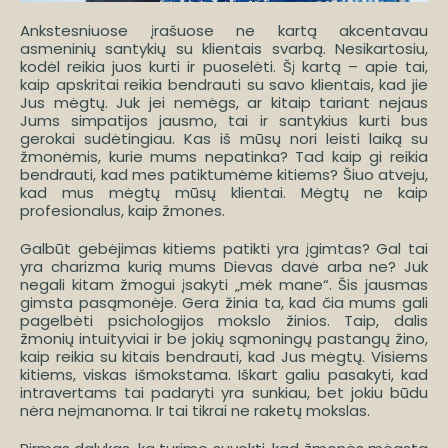
Ankstesniuose įrašuose ne kartą akcentavau
asmeninių santykių su klientais svarbą. Nesikartosiu,
kodėl reikia juos kurti ir puoselėti. Šį kartą – apie tai,
kaip apskritai reikia bendrauti su savo klientais, kad jie
Jus mėgtų. Juk jei nemėgs, ar kitaip tariant nejaus
Jums simpatijos jausmo, tai ir santykius kurti bus
gerokai sudėtingiau. Kas iš mūsų nori leisti laiką su
žmonėmis, kurie mums nepatinka? Tad kaip gi reikia
bendrauti, kad mes patiktumėme kitiems? Šiuo atveju,
kad mus mėgtų mūsų klientai. Mėgtų ne kaip
profesionalus, kaip žmones.
Galbūt gebėjimas kitiems patikti yra įgimtas? Gal tai
yra charizma kurią mums Dievas davė arba ne? Juk
negali kitam žmogui įsakyti „mėk mane“. Šis jausmas
gimsta pasąmonėje. Gera žinia ta, kad čia mums gali
pagelbėti psichologijos mokslo žinios. Taip, dalis
žmonių intuityviai ir be jokių sąmoningų pastangų žino,
kaip reikia su kitais bendrauti, kad Jus mėgtų. Visiems
kitiems, viskas išmokstama. Iškart galiu pasakyti, kad
intravertams tai padaryti yra sunkiau, bet jokiu būdu
nėra neįmanoma. Ir tai tikrai ne raketų mokslas.