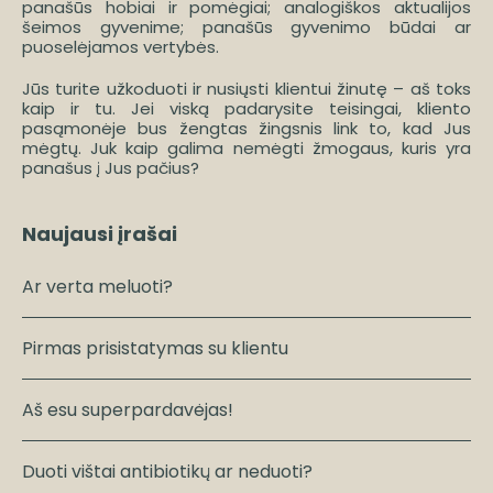
panašūs hobiai ir pomėgiai; analogiškos aktualijos
šeimos gyvenime; panašūs gyvenimo būdai ar
puoselėjamos vertybės.
Jūs turite užkoduoti ir nusiųsti klientui žinutę – aš toks
kaip ir tu. Jei viską padarysite teisingai, kliento
pasąmonėje bus žengtas žingsnis link to, kad Jus
mėgtų. Juk kaip galima nemėgti žmogaus, kuris yra
panašus į Jus pačius?
Naujausi įrašai
Ar verta meluoti?
Pirmas prisistatymas su klientu
Aš esu superpardavėjas!
Duoti vištai antibiotikų ar neduoti?