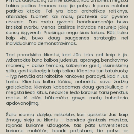
Pirmas dalykas, ką turime suvokti, kad žmonės mėgsta
tokius pačius žmones kaip jie patys. Ir jiems nelabai
patinka kitokie. Tai yra labai archaiškas reiškinys,
atsiradęs tuomet kai mūsų protėviai dar gyveno
urvuose. Tuo metu gyventi bendruomenėje buvo
kritiškai svarbu, vienas atskiras individas neturėjo jokių
šansų išgyventi. Priešingai negu šiais laikais. Būti tokiu
kaip visi, buvo daug saugesnės strategija, nei
individualumo demonstravimas.
Tad parodykite klientui, kad Jūs toks pat kaip ir jis.
Atkartokite kūno kalbos judesius, aprangą, bendravimo
manierą – balso tembrą, kalbėjimo greitį, išsireiškimų
stilių, gestikuliaciją ir taip toliau. Klientas turi tatuiruotę
– lyg netyčia atsiraitokite rankoves parodyti, kad ir Jūs
turite. Klientas kalba lėčiau, neberkite savo žodžių
greitakalbe; klientas kabėdamas daug gestikuliuoja ir
mėgsta liesti kitus, nebūkite ledo karalius tarsi penktus
metus iš eilės būtumėte gavęs metų buhalterio
apdovanojimą.
Šalia išorinių dalykų, ieškokite, kas apskritai Jus kaip
žmogų sieja su klientu – bendras gimtasis miestas,
rajonas kuriame užaugote, tas pats universitetas
kuriame mokėtės; bendri pažįstami; tie patys ar