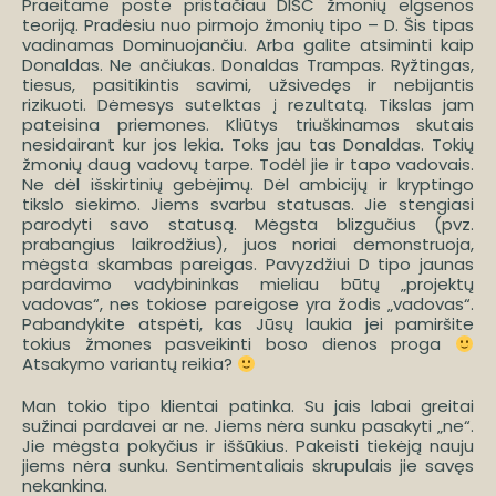
Praeitame poste pristačiau DISC žmonių elgsenos
teoriją. Pradėsiu nuo pirmojo žmonių tipo – D. Šis tipas
vadinamas Dominuojančiu. Arba galite atsiminti kaip
Donaldas. Ne ančiukas. Donaldas Trampas. Ryžtingas,
tiesus, pasitikintis savimi, užsivedęs ir nebijantis
rizikuoti. Dėmesys sutelktas į rezultatą. Tikslas jam
pateisina priemones. Kliūtys triuškinamos skutais
nesidairant kur jos lekia. Toks jau tas Donaldas. Tokių
žmonių daug vadovų tarpe. Todėl jie ir tapo vadovais.
Ne dėl išskirtinių gebėjimų. Dėl ambicijų ir kryptingo
tikslo siekimo. Jiems svarbu statusas. Jie stengiasi
parodyti savo statusą. Mėgsta blizgučius (pvz.
prabangius laikrodžius), juos noriai demonstruoja,
mėgsta skambas pareigas. Pavyzdžiui D tipo jaunas
pardavimo vadybininkas mieliau būtų „projektų
vadovas“, nes tokiose pareigose yra žodis „vadovas“.
Pabandykite atspėti, kas Jūsų laukia jei pamiršite
tokius žmones pasveikinti boso dienos proga
Atsakymo variantų reikia?
Man tokio tipo klientai patinka. Su jais labai greitai
sužinai pardavei ar ne. Jiems nėra sunku pasakyti „ne“.
Jie mėgsta pokyčius ir iššūkius. Pakeisti tiekėją nauju
jiems nėra sunku. Sentimentaliais skrupulais jie savęs
nekankina.