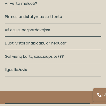
Ar verta meluoti?
Pirmas prisistatymas su klientu
Aš esu superpardavėjas!
Duoti vištai antibiotikų ar neduoti?
Gal vieną kartą užsičiaupsite???
Ilgas liežuvis
+3