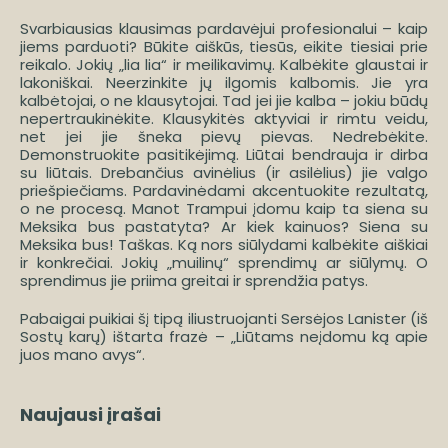
Svarbiausias klausimas pardavėjui profesionalui – kaip
jiems parduoti? Būkite aiškūs, tiesūs, eikite tiesiai prie
reikalo. Jokių „lia lia“ ir meilikavimų. Kalbėkite glaustai ir
lakoniškai. Neerzinkite jų ilgomis kalbomis. Jie yra
kalbėtojai, o ne klausytojai. Tad jei jie kalba – jokiu būdų
nepertraukinėkite. Klausykitės aktyviai ir rimtu veidu,
net jei jie šneka pievų pievas. Nedrebėkite.
Demonstruokite pasitikėjimą. Liūtai bendrauja ir dirba
su liūtais. Drebančius avinėlius (ir asilėlius) jie valgo
priešpiečiams. Pardavinėdami akcentuokite rezultatą,
o ne procesą. Manot Trampui įdomu kaip ta siena su
Meksika bus pastatyta? Ar kiek kainuos? Siena su
Meksika bus! Taškas. Ką nors siūlydami kalbėkite aiškiai
ir konkrečiai. Jokių „muilinų“ sprendimų ar siūlymų. O
sprendimus jie priima greitai ir sprendžia patys.
Pabaigai puikiai šį tipą iliustruojanti Sersėjos Lanister (iš
Sostų karų) ištarta frazė – „Liūtams neįdomu ką apie
juos mano avys“.
Naujausi įrašai