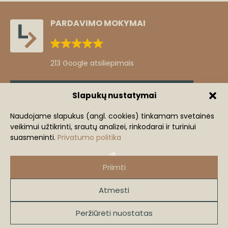
PARDAVIMO MOKYMAI
213 Google atsiliepimais
Slapukų nustatymai
Klientų atsiliepimai
Naudojame slapukus (angl. cookies) tinkamam svetainės
Žingsnis iš komforto zonos
veikimui užtikrinti, srautų analizei, rinkodarai ir turiniui
+3
suasmeninti.
Privatumo politika
Mindaugas Lastauskas
+370 686 91240
mi
Priimti
mindaugas@lastauskas.lt
Atmesti
2026 lastauskas.lt
VISOS TEISĖS SAUGOMOS.
Peržiūrėti nuostatas