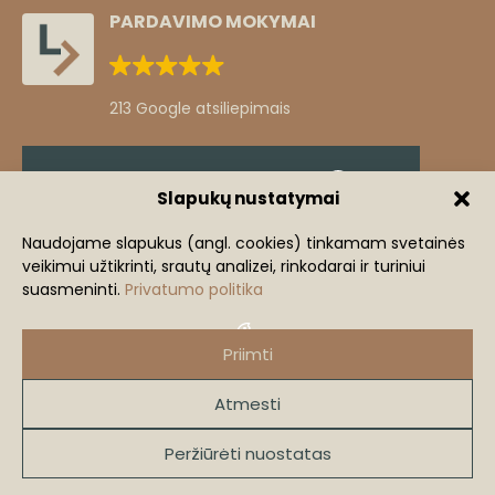
PARDAVIMO MOKYMAI
213 Google atsiliepimais
Klientų atsiliepimai
Slapukų nustatymai
Žingsnis iš komforto zonos
Naudojame slapukus (angl. cookies) tinkamam svetainės
veikimui užtikrinti, srautų analizei, rinkodarai ir turiniui
+3
Mindaugas Lastauskas
suasmeninti.
Privatumo politika
+370 686 91240
mi
mindaugas@lastauskas.lt
Priimti
Atmesti
2026 lastauskas.lt
VISOS TEISĖS SAUGOMOS.
Peržiūrėti nuostatas