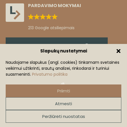
PARDAVIMO MOKYMAI
213 Google atsiliepimais
Klientų atsiliepimai
Slapukų nustatymai
Žingsnis iš komforto zonos
Naudojame slapukus (angl. cookies) tinkamam svetainės
veikimui užtikrinti, srautų analizei, rinkodarai ir turiniui
+3
Mindaugas Lastauskas
suasmeninti.
Privatumo politika
+370 686 91240
mi
mindaugas@lastauskas.lt
Priimti
Atmesti
2026 lastauskas.lt
VISOS TEISĖS SAUGOMOS.
Peržiūrėti nuostatas