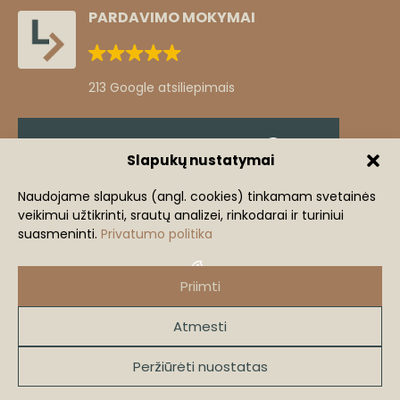
PARDAVIMO MOKYMAI
213 Google atsiliepimais
Klientų atsiliepimai
Slapukų nustatymai
Žingsnis iš komforto zonos
Naudojame slapukus (angl. cookies) tinkamam svetainės
veikimui užtikrinti, srautų analizei, rinkodarai ir turiniui
+3
Mindaugas Lastauskas
suasmeninti.
Privatumo politika
+370 686 91240
mi
mindaugas@lastauskas.lt
Priimti
Atmesti
2026 lastauskas.lt
VISOS TEISĖS SAUGOMOS.
Peržiūrėti nuostatas