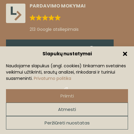
PARDAVIMO MOKYMAI
213 Google atsiliepimais
Klientų atsiliepimai
Slapukų nustatymai
Žingsnis iš komforto zonos
Naudojame slapukus (angl. cookies) tinkamam svetainės
veikimui užtikrinti, srautų analizei, rinkodarai ir turiniui
+3
Mindaugas Lastauskas
suasmeninti.
Privatumo politika
+370 686 91240
mi
mindaugas@lastauskas.lt
Priimti
Atmesti
2026 lastauskas.lt
VISOS TEISĖS SAUGOMOS.
Peržiūrėti nuostatas